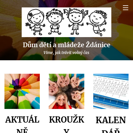
Dům dětí a mládeže Ždánice
Víme, jak trávit volný čas
AKTUÁL
KROUŽK
KALEN
NĚ
Y