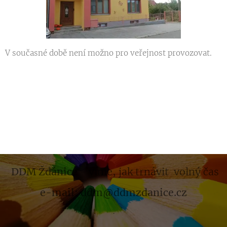
V současné době není možno pro veřejnost provozovat.
DDM Ždánice
- víme, jak trnávit volný čas
e-mail: ddm@ddmzdanice.cz
.