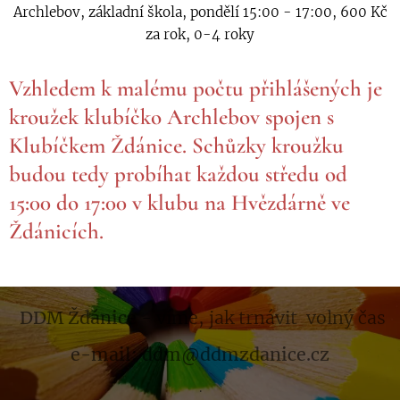
Archlebov, základní škola, pondělí 15:00 - 17:00, 600 Kč
za rok, 0-4 roky
Vzhledem k malému počtu přihlášených je
kroužek klubíčko Archlebov spojen s
Klubíčkem Ždánice. Schůzky kroužku
budou tedy probíhat každou středu od
15:00 do 17:00 v klubu na Hvězdárně ve
Ždánicích.
DDM Ždánice
- víme, jak trnávit volný čas
e-mail: ddm@ddmzdanice.cz
.