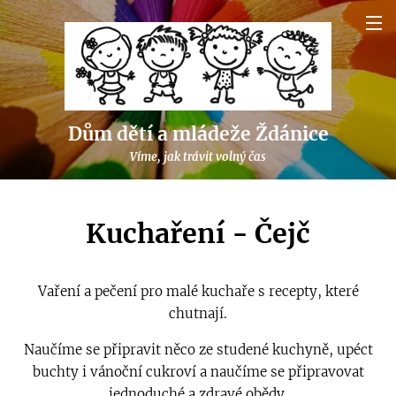
Dům dětí a mládeže Ždánice
Víme, jak trávit volný čas
Kuchaření - Čejč
Vaření a pečení pro malé kuchaře s recepty, které
chutnají.
Naučíme se připravit něco ze studené kuchyně,
upéct
buchty i vánoční cukroví a naučíme se připravovat
jednoduché a zdravé obědy.