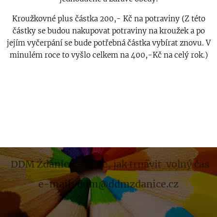
Kroužkovné plus částka 200,- Kč na potraviny (Z této
částky se budou nakupovat potraviny na kroužek a po
jejím vyčerpání se bude potřebná částka vybírat znovu. V
minulém roce to vyšlo celkem na 400,-Kč na celý rok.)
DDM Ždánice
- víme, jak trnávit volný čas
e-mail: ddm@ddmzdanice.cz
.