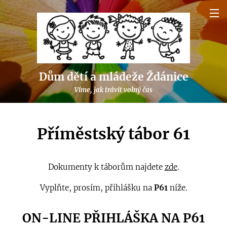
Dům dětí a mládeže Ždánice
Víme, jak trávit volný čas
Příměstský tábor 61
Dokumenty k táborům najdete
zde
.
Vyplňte, prosím, přihlášku na
P61
níže.
ON-LINE PŘIHLÁŠKA NA P61