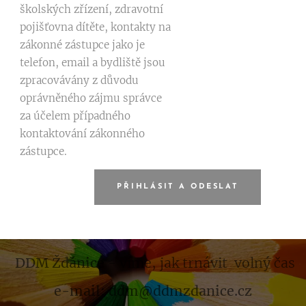
školských zřízení, zdravotní
pojišťovna dítěte, kontakty na
zákonné zástupce jako je
telefon, email a bydliště jsou
zpracovávány z důvodu
oprávněného zájmu správce
za účelem případného
kontaktování zákonného
zástupce.
PŘIHLÁSIT A ODESLAT
DDM Ždánice
- víme, jak trnávit volný čas
e-mail: ddm@ddmzdanice.cz