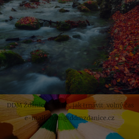
DDM Ždánice
- víme, jak trnávit volný čas
e-mail: ddm@ddmzdanice.cz
.