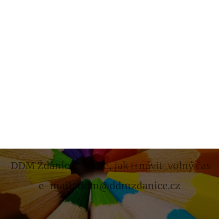
DDM Ždánice
- víme, jak trnávit volný čas
e-mail: ddm@ddmzdanice.cz
.