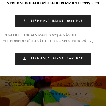
STŘEDNĚDOBÉHO VÝHLEDU ROZPOČTU 2027 - 28
STÁHNOUT IMAGE...2615.PDF
ROZPOČET ORGANIZACE 2025 A NÁVRH
STŘEDNĚDOBÉHO VÝHLEDU ROZPOČTU 2026- 27
STÁHNOUT IMAGE...2021.PDF
DDM Ždánice
- víme, jak trnávit volný čas
e-mail: ddm@ddmzdanice.cz
.