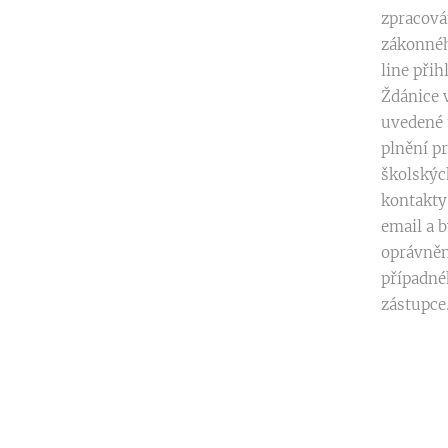
zpracová
zákonnéh
line při
Ždánice 
uvedené 
plnění p
školských
kontakty
email a 
oprávněn
případné
zástupce