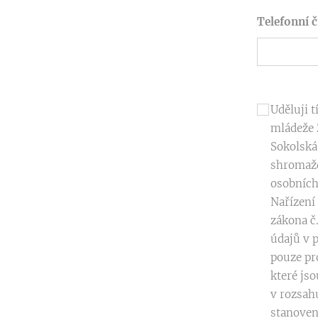
Telefonní č
Uděluji 
mládeže 
Sokolská
shromažď
osobních
Nařízení
zákona č
údajů v 
pouze pr
které js
v rozsah
stanoven