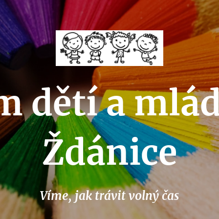
 dětí a mlá
Ždánice
Víme, jak trávit volný čas