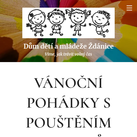
Dům dětí a mládeže Ždánice
Víme, jak trávit volný čas
VÁNOČNÍ
POHÁDKY S
POUŠTĚNÍM