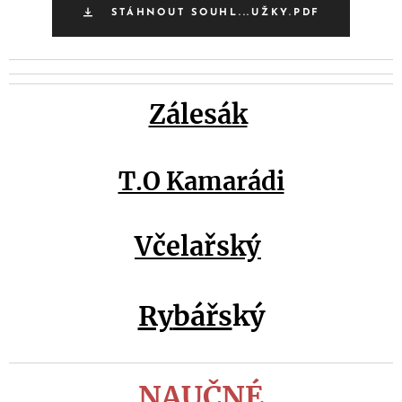
STÁHNOUT SOUHL...UŽKY.PDF
Zálesák
T.O Kamarádi
Včelařský
Ry
bářs
ký
NAUČNÉ